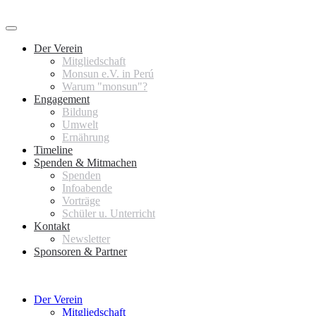
Der Verein
Mitgliedschaft
Monsun e.V. in Perú
Warum "monsun"?
Engagement
Bildung
Umwelt
Ernährung
Timeline
Spenden & Mitmachen
Spenden
Infoabende
Vorträge
Schüler u. Unterricht
Kontakt
Newsletter
Sponsoren & Partner
Der Verein
Mitgliedschaft